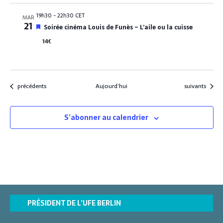
n
a
19h30
-
22h30 CET
MAR
v
21
M
Soirée cinéma Louis de Funès – L’aile ou la cuisse
a
i
n
14€
s
t
e
n
a
v
a
Évènements
Évènements
précédents
Aujourd’hui
suivants
n
t
S’abonner au calendrier
PRÉSIDENT DE L’UFE BERLIN