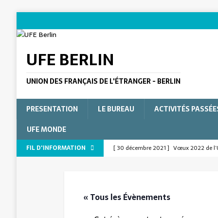
UFE BERLIN
UNION DES FRANÇAIS DE L'ÉTRANGER - BERLIN
PRESENTATION
LE BUREAU
ACTIVITÉS PASSÉE
UFE MONDE
FIL D'INFORMATION
[ 30 décembre 2021 ]
Vœux 2022 de l’
[ 9 décembre 2025 ]
In Memoriam: Nico
L'ÉTRANGER
« Tous les Évènements
[ 9 décembre 2025 ]
In Memoriam : Nico
[ 15 juillet 2025 ]
Le Verbe pour la form