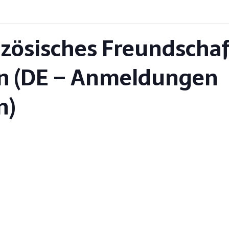
he heart of Berlin
COOPÉRATION FRANCO-ALLEMANDE
end im Herzen Berlins
COOPÉRATION FRANCO-ALLEMANDE
zösisches Freundschaf
in (DE – Anmeldungen
n)