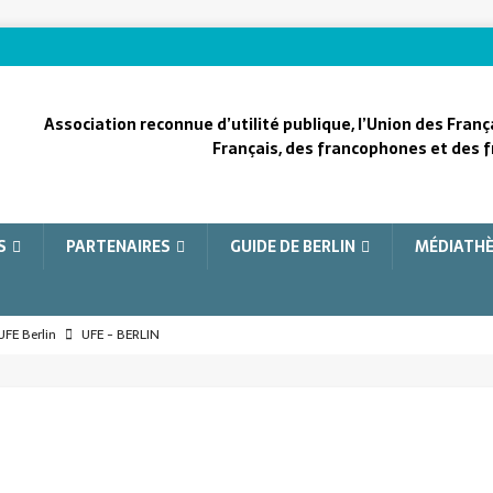
Association reconnue d’utilité publique, l’Union des Franç
Français, des francophones et des f
S
PARTENAIRES
GUIDE DE BERLIN
MÉDIATH
UFE Berlin
UFE - BERLIN
le – Ein Leben im Dienste Frankreichs in Berlin
FRANÇAIS DE
le, une vie au service de la France à Berlin
FRANÇAIS DE L'ÉTRANGER
e, la vision pour le fond
COOPÉRATION FRANCO-ALLEMANDE