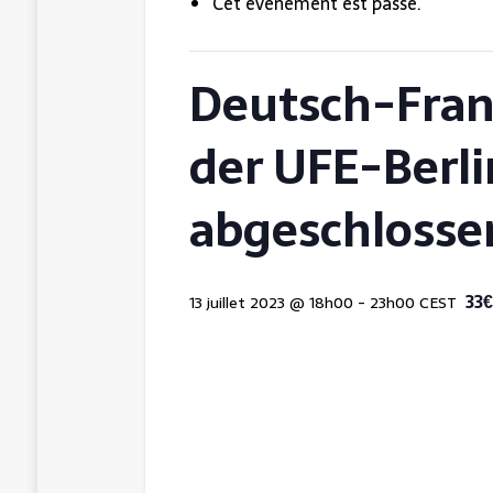
Cet évènement est passé.
[ 15 juillet 2025 ]
A Norman evening in t
[ 15 juillet 2025 ]
Ein normannischer Ab
Deutsch-Fran
der UFE-Berl
abgeschlosse
33€
13 juillet 2023 @ 18h00
-
23h00
CEST