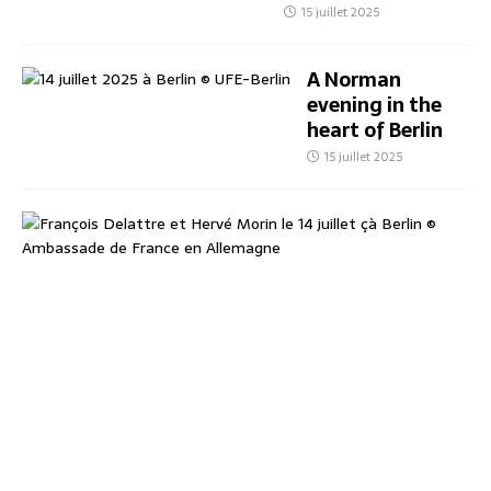
15 juillet 2025
A Norman
evening in the
heart of Berlin
15 juillet 2025
E
i
n
n
o
r
m
a
n
n
i