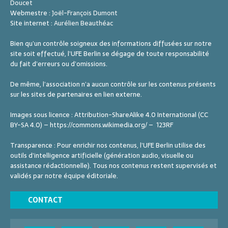
Doucet
Webmestre :
Joël-François Dumont
Site internet :
Aurélien Beauthéac
Bien qu’un contrôle soigneux des informations diffusées sur notre
site soit effectué, l’UFE Berlin se dégage de toute responsabilité
du fait d’erreurs ou d’omissions.
De même, l’association n’a aucun contrôle sur les contenus présents
sur les sites de partenaires en lien externe.
Images sous licence : Attribution-ShareAlike 4.0 International (CC
BY-SA 4.0) – https://commons.wikimedia.org/ – 123RF
Transparence : Pour enrichir nos contenus, l’UFE Berlin utilise des
outils d’intelligence artificielle (génération audio, visuelle ou
assistance rédactionnelle). Tous nos contenus restent supervisés et
validés par notre équipe éditoriale.
CONTACT