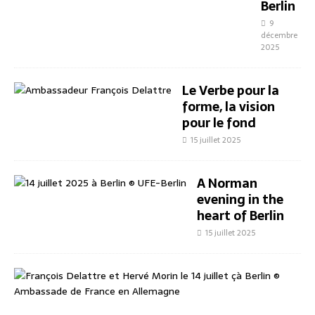
Berlin
9
décembre
2025
Le Verbe pour la
forme, la vision
pour le fond
15 juillet 2025
A Norman
evening in the
heart of Berlin
15 juillet 2025
E
i
n