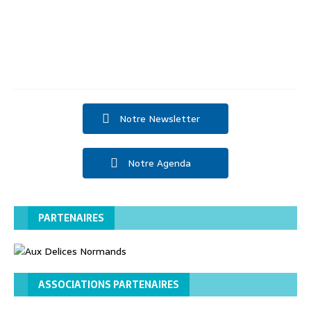
e
t
2
0
2
5
Notre Newsletter
Notre Agenda
PARTENAIRES
ASSOCIATIONS PARTENAIRES