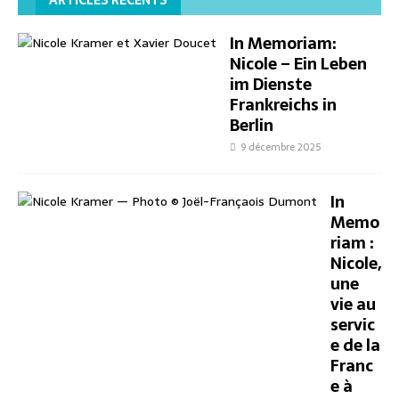
ARTICLES RÉCENTS
In Memoriam:
Nicole – Ein Leben
im Dienste
Frankreichs in
Berlin
9 décembre 2025
In
Memo
riam :
Nicole,
une
vie au
servic
e de la
Franc
e à