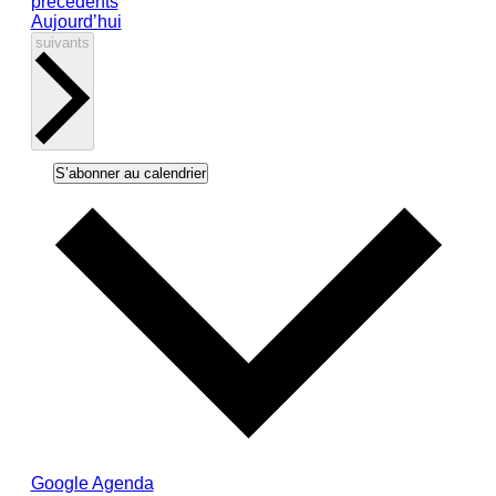
Évènements
précédents
Aujourd’hui
Évènements
suivants
S’abonner au calendrier
Google Agenda