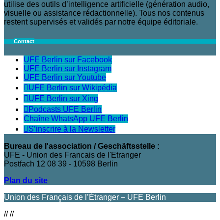
utilise des outils d’intelligence artificielle (génération audio,
visuelle ou assistance rédactionnelle). Tous nos contenus
restent supervisés et validés par notre équipe éditoriale.
Contact
UFE Berlin sur Facebook
UFE Berlin sur Instagram
UFE Berlin sur Youtube
UFE Berlin sur Wikipédia
UFE Berlin sur Xing
Podcasts UFE Berlin
Chaîne WhatsApp UFE Berlin
S’inscrire à la Newsletter
Bureau de l'association / Geschäftsstelle :
UFE - Union des Francais de l'Etranger
Postfach 12 08 39 - 10598 Berlin
Plan du site
Union des Français de l’Étranger – UFE Berlin
//
//