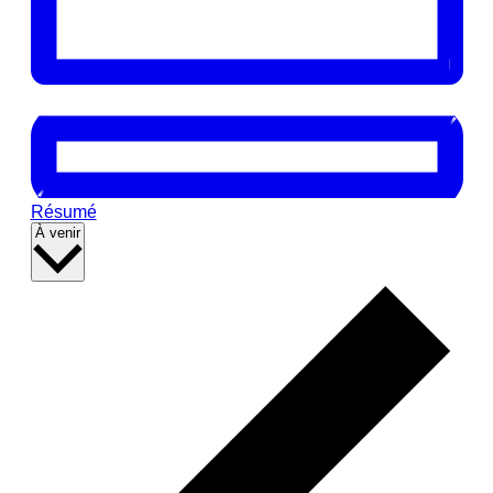
Résumé
Sélectionnez
À venir
la
date