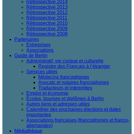
Rétrospective 2014
Rétrospective 2013
Rétrospective 2012
Rétrospective 2011
Rétrospective 2010
Rétrospective 2009
Rétrospective 2008
Partenaires
Entreprises
Associations
Guide de Berlin
Administratif, vie civique et culturelle
Registre des Français à l’étranger
Services utiles
Médecins francophones
Avocats et notaires francophones
Traducteurs et interprètes
Emploi et économie
Écoles, bourses et diplômes à Berlin
Autres liens et adresses utiles
Calendrier des prochaines élections et dates
importantes
Associations françaises (francophones et franco-
allemandes)
Médiathèque