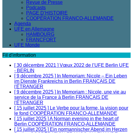
Revue de Presse
Podcasts
PAGE D’HISTOIRE
COOPÉRATION FRANCO-ALLEMANDE
Agenda
UFE en Allemagne
HAMBOURG
FRANCFORT
UFE Monde
Fil d'information
[ 30 décembre 2021 ]
Vœux 2022 de l’UFE Berlin
UFE
- BERLIN
[ 9 décembre 2025 ]
In Memoriam: Nicole – Ein Leben
im Dienste Frankreichs in Berlin
FRANÇAIS DE
l'ÉTRANGER
[ 9 décembre 2025 ]
In Memoriam : Nicole, une vie au
service de la France à Berlin
FRANÇAIS DE
l'ÉTRANGER
[ 15 juillet 2025 ]
Le Verbe pour la forme, la vision pour
le fond
COOPÉRATION FRANCO-ALLEMANDE
[ 15 juillet 2025 ]
A Norman evening in the heart of
Berlin
COOPÉRATION FRANCO-ALLEMANDE
[ 15 juillet 2025 ]
Ein normannischer Abend im Herzen