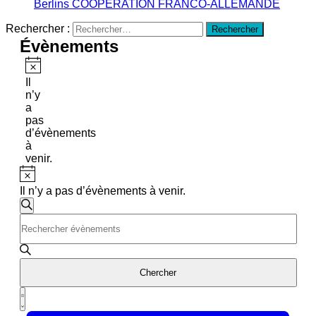
Berlins
COOPÉRATION FRANCO-ALLEMANDE
Rechercher :
Évènements
Notice
Il
n’y
a
pas
d’évènements
à
venir.
Notice
Il n’y a pas d’évènements à venir.
Recherche
Recherche
Saisir
et
mot-
navigation
clé.
Rechercher
de
Évènements
Chercher
vues
par
Navigation
mot-
Évènements
Résumé
clé.
de