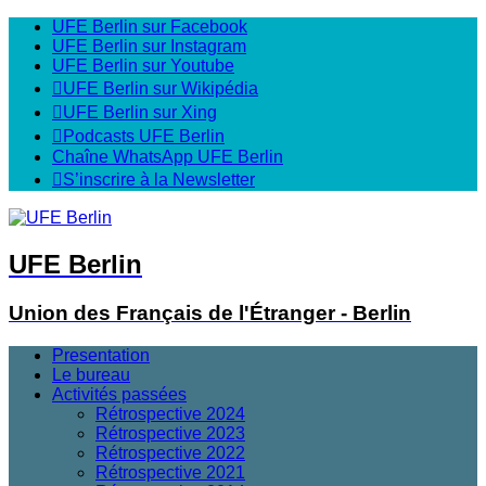
UFE Berlin sur Facebook
UFE Berlin sur Instagram
UFE Berlin sur Youtube
UFE Berlin sur Wikipédia
UFE Berlin sur Xing
Podcasts UFE Berlin
Chaîne WhatsApp UFE Berlin
S’inscrire à la Newsletter
UFE Berlin
Union des Français de l'Étranger - Berlin
Presentation
Le bureau
Activités passées
Rétrospective 2024
Rétrospective 2023
Rétrospective 2022
Rétrospective 2021