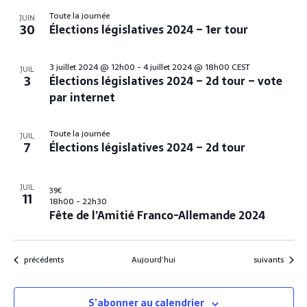
Toute la journée
JUIN
30
Élections législatives 2024 – 1er tour
3 juillet 2024 @ 12h00
-
4 juillet 2024 @ 18h00
CEST
JUIL
3
Élections législatives 2024 – 2d tour – vote
par internet
Toute la journée
JUIL
7
Élections législatives 2024 – 2d tour
JUIL
39€
11
18h00
-
22h30
Fête de l’Amitié Franco-Allemande 2024
Évènements
Évènements
précédents
Aujourd’hui
suivants
S’abonner au calendrier