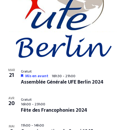
i
v
n
g
è
P
n
a
h
e
t
o
m
i
e
t
o
n
o
n
t
V
d
i
MAR
e
Gratuit
21
e
Mis en avant
18h30
-
21h00
v
Assemblée Générale UFE Berlin 2024
w
u
e
AVR
Gratuit
20
16h00
-
23h00
s
Fête des Francophonies 2024
É
v
11h00
-
14h00
MAI