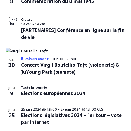
8
Commémoration du 8 mai 1945
è
n
MAI
Gratuit
V
16
e
18h00
-
19h30
i
[PARTENAIRES] Conférence en ligne sur la fin
r
m
t
de vie
u
e
a
l
n
É
t
v
Mis en avant
20h00
-
23h00
MAI
è
30
Concert Virgil Boutellis-Taft (violoniste) &
s
n
JuYoung Park (pianiste)
e
m
e
n
Toute la journée
JUIN
t
9
Élections européennes 2024
25 juin 2024 @ 12h00
-
27 juin 2024 @ 12h00
CEST
JUIN
25
Élections législatives 2024 – 1er tour – vote
par internet