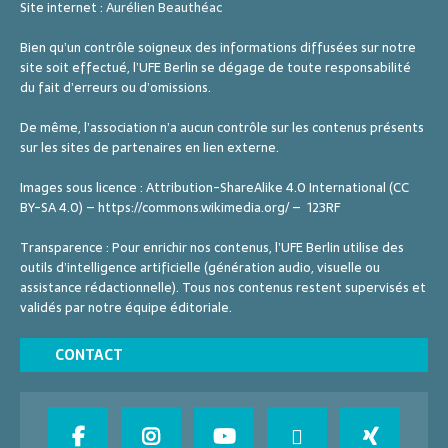
è
Site internet :
Aurélien Beauthéac
n
Bien qu’un contrôle soigneux des informations diffusées sur notre
site soit effectué, l’UFE Berlin se dégage de toute responsabilité
e
du fait d’erreurs ou d’omissions.
m
De même, l’association n’a aucun contrôle sur les contenus présents
e
sur les sites de partenaires en lien externe.
n
Images sous licence : Attribution-ShareAlike 4.0 International (CC
t
BY-SA 4.0) – https://commons.wikimedia.org/ – 123RF
s
Transparence : Pour enrichir nos contenus, l’UFE Berlin utilise des
outils d’intelligence artificielle (génération audio, visuelle ou
assistance rédactionnelle). Tous nos contenus restent supervisés et
validés par notre équipe éditoriale.
CONTACT