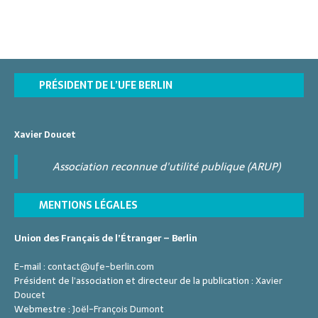
v
d
e
v
.
g
s
s
s
s
s
é
è
m
è
v
e
n
a
n
è
n
e
t
n
t
e
m
e
i
s
PRÉSIDENT DE L’UFE BERLIN
e
m
m
o
n
e
e
n
n
t
Xavier Doucet
n
t
d
t
s
Association reconnue d'utilité publique (ARUP)
e
s
v
MENTIONS LÉGALES
u
e
Union des Français de l’Étranger – Berlin
s
E-mail :
contact@ufe-berlin.com
É
Président de l’association et directeur de la publication :
Xavier
Doucet
v
Webmestre :
Joël-François Dumont