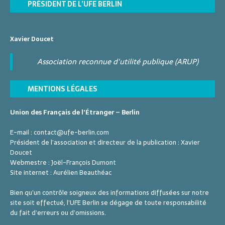
i
PRÉSIDENT DE L’UFE BERLIN
t
e
m
o
s
n
e
n
t
Xavier Doucet
n
d
t
Association reconnue d'utilité publique (ARUP)
e
s
v
MENTIONS LÉGALES
u
e
Union des Français de l’Étranger – Berlin
s
E-mail :
contact@ufe-berlin.com
É
Président de l’association et directeur de la publication :
Xavier
Doucet
v
Webmestre :
Joël-François Dumont
è
Site internet :
Aurélien Beauthéac
n
Bien qu’un contrôle soigneux des informations diffusées sur notre
site soit effectué, l’UFE Berlin se dégage de toute responsabilité
e
du fait d’erreurs ou d’omissions.
m