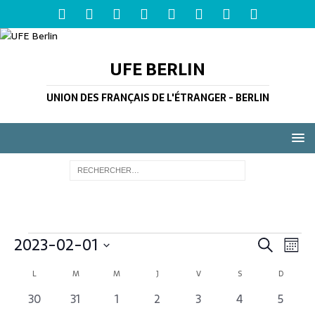
UFE BERLIN
UNION DES FRANÇAIS DE L'ÉTRANGER - BERLIN
R
2023-02-01
N
R
M
a
e
e
S
o
C
L
M
M
J
V
S
D
v
é
c
c
i
a
l
i
0
0
0
0
0
0
0
30
31
1
2
3
4
5
h
h
s
e