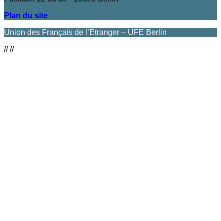
Plan du site
Union des Français de l’Étranger – UFE Berlin
//
//