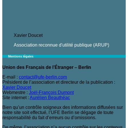
Xavier Doucet
Association reconnue d'utilité publique (ARUP)
Mentions légales
Union des Français de l’Étranger – Berlin
E-mail :
contact@ufe-berlin.com
Président de l’association et directeur de la publication :
Xavier Doucet
Webmestre :
Joël-François Dumont
Site internet :
Aurélien Beauthéac
Bien qu’un contrôle soigneux des informations diffusées sur
notre site soit effectué, l’UFE Berlin se dégage de toute
responsabilité du fait d’erreurs ou d’omissions.
De même, l’association n’a aucun contrôle sur les contenus