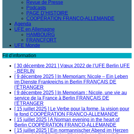
Revue de Presse
Podcasts
PAGE D’HISTOIRE
COOPÉRATION FRANCO-ALLEMANDE
Agenda
UFE en Allemagne
HAMBOURG
FRANCFORT
UFE Monde
Fil d'information
[ 30 décembre 2021 ]
Vœux 2022 de l’UFE Berlin
UFE
- BERLIN
[ 9 décembre 2025 ]
In Memoriam: Nicole – Ein Leben
im Dienste Frankreichs in Berlin
FRANÇAIS DE
l'ÉTRANGER
[ 9 décembre 2025 ]
In Memoriam : Nicole, une vie au
service de la France à Berlin
FRANÇAIS DE
l'ÉTRANGER
[ 15 juillet 2025 ]
Le Verbe pour la forme, la vision pour
le fond
COOPÉRATION FRANCO-ALLEMANDE
[ 15 juillet 2025 ]
A Norman evening in the heart of
Berlin
COOPÉRATION FRANCO-ALLEMANDE
[ 15 juillet 2025 ]
Ein normannischer Abend im Herzen