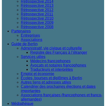
Rétrospective 2014
Rétrospective 2013
Rétrospective 2012
Rétrospective 2011
Rétrospective 2010
Rétrospective 2009
Rétrospective 2008
Partenaires
Entreprises
Associations
Guide de Berlin
Administratif, vie civique et culturelle
Registre des Français à l’étranger
Services utiles
Médecins francophones
Avocats et notaires francophones
Traducteurs et interprètes
Emploi et économie
Écoles, bourses et diplômes à Berlin
Autres liens et adresses utiles
Calendrier des prochaines élections et dates
importantes
Associations françaises (francophones et franco-
allemandes)
Médiathèque