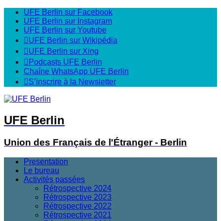
UFE Berlin sur Facebook
UFE Berlin sur Instagram
UFE Berlin sur Youtube
UFE Berlin sur Wikipédia
UFE Berlin sur Xing
Podcasts UFE Berlin
Chaîne WhatsApp UFE Berlin
S’inscrire à la Newsletter
UFE Berlin
Union des Français de l'Étranger - Berlin
Presentation
Le bureau
Activités passées
Rétrospective 2024
Rétrospective 2023
Rétrospective 2022
Rétrospective 2021