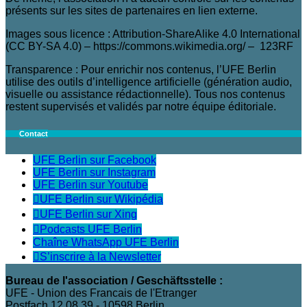
présents sur les sites de partenaires en lien externe.
Images sous licence : Attribution-ShareAlike 4.0 International
(CC BY-SA 4.0) – https://commons.wikimedia.org/ – 123RF
Transparence : Pour enrichir nos contenus, l’UFE Berlin
utilise des outils d’intelligence artificielle (génération audio,
visuelle ou assistance rédactionnelle). Tous nos contenus
restent supervisés et validés par notre équipe éditoriale.
Contact
UFE Berlin sur Facebook
UFE Berlin sur Instagram
UFE Berlin sur Youtube
UFE Berlin sur Wikipédia
UFE Berlin sur Xing
Podcasts UFE Berlin
Chaîne WhatsApp UFE Berlin
S’inscrire à la Newsletter
Bureau de l'association / Geschäftsstelle :
UFE - Union des Francais de l'Etranger
Postfach 12 08 39 - 10598 Berlin