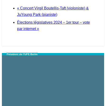
«
Concert Virgil Boutellis-Taft (violoniste) &
JuYoung Park (pianiste)
Élections législatives 2024 – 1er tour – vote
par internet
»
Président de l’UFE Berlin