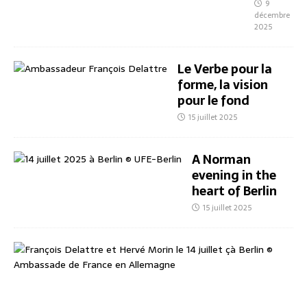
9
décembre
2025
Le Verbe pour la
forme, la vision
pour le fond
15 juillet 2025
A Norman
evening in the
heart of Berlin
15 juillet 2025
E
i
n
n