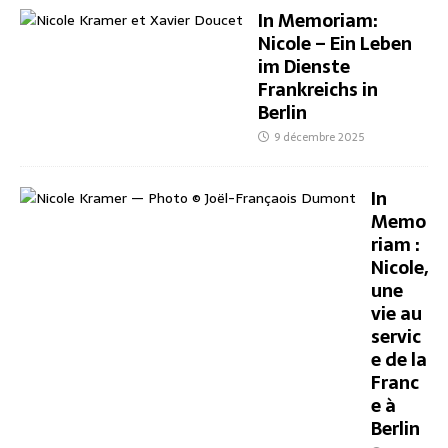
In Memoriam:
Nicole – Ein Leben
im Dienste
Frankreichs in
Berlin
9 décembre 2025
In
Memo
riam :
Nicole,
une
vie au
servic
e de la
Franc
e à
Berlin