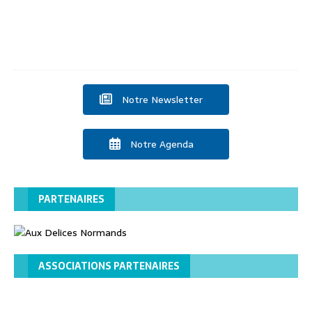
t
2
0
2
5
Notre Newsletter
Notre Agenda
PARTENAIRES
ASSOCIATIONS PARTENAIRES