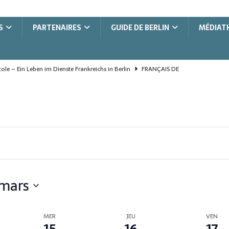
S
PARTENAIRES
GUIDE DE BERLIN
MÉDIAT
le – Ein Leben im Dienste Frankreichs in Berlin
FRANÇAIS DE
le, une vie au service de la France à Berlin
FRANÇAIS DE L'ÉTRANGER
e, la vision pour le fond
COOPÉRATION FRANCO-ALLEMANDE
the heart of Berlin
COOPÉRATION FRANCO-ALLEMANDE
bend im Herzen Berlins
COOPÉRATION FRANCO-ALLEMANDE
UFE Berlin
UFE - BERLIN
 mars
MER
JEU
VEN
15
16
17