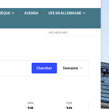
HÈQUE
AGENDA
UFE EN ALLEMAGNE
N
Chercher
Semaine
a
v
i
g
a
t
SAM
DIM
i
18
19