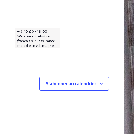
2
2
3
0
2
3
Virtual Évènement
March 18, 2023
10h30
-
12h00
Webinaire gratuit en
français sur l’assurance
maladie en Allemagne
S’abonner au calendrier