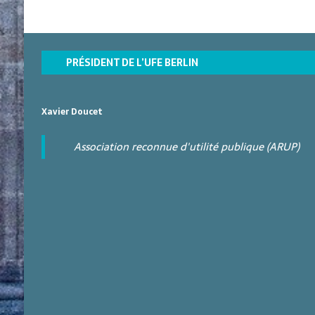
t
18h00
s
19h00
PRÉSIDENT DE L’UFE BERLIN
20h00
21h00
Xavier Doucet
22h00
Association reconnue d'utilité publique (ARUP)
23h00
0h00