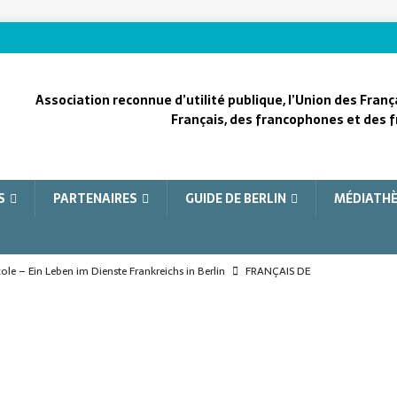
Association reconnue d’utilité publique, l’Union des Franç
Français, des francophones et des f
S
PARTENAIRES
GUIDE DE BERLIN
MÉDIATH
le – Ein Leben im Dienste Frankreichs in Berlin
FRANÇAIS DE
le, une vie au service de la France à Berlin
FRANÇAIS DE L'ÉTRANGER
e, la vision pour le fond
COOPÉRATION FRANCO-ALLEMANDE
he heart of Berlin
COOPÉRATION FRANCO-ALLEMANDE