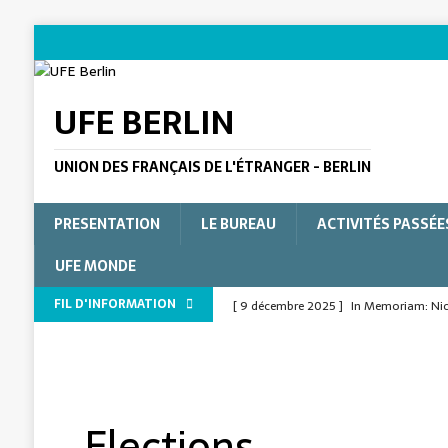
UFE BERLIN
UNION DES FRANÇAIS DE L'ÉTRANGER - BERLIN
PRESENTATION
LE BUREAU
ACTIVITÉS PASSÉE
UFE MONDE
FIL D'INFORMATION
[ 9 décembre 2025 ]
In Memoriam: Nico
L'ÉTRANGER
[ 9 décembre 2025 ]
In Memoriam : Nico
[ 15 juillet 2025 ]
Le Verbe pour la form
Elections
[ 15 juillet 2025 ]
A Norman evening in t