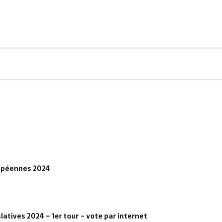
end im Herzen Berlins
COOPÉRATION FRANCO-ALLEMANDE
UFE Berlin
UFE - BERLIN
ropéennes 2024
slatives 2024 – 1er tour – vote par internet