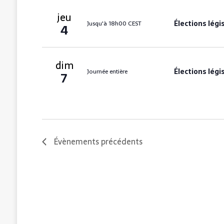
s
r
jeu
m
É
Élections légi
Jusqu'à 18h00 CEST
4
o
v
t
-
è
c
dim
n
Élections légi
Journée entière
l
7
e
é
.
m
e
n
Évènements
précédents
t
s