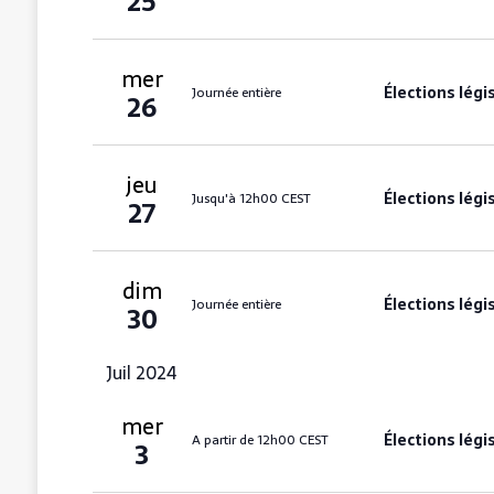
25
n
e
e
c
a
z
h
l
v
mer
e
a
Élections légi
Journée entière
26
i
r
d
c
g
a
h
t
a
e
jeu
e
r
Élections légi
Jusqu'à 12h00 CEST
t
27
É
i
v
è
o
dim
n
Élections légi
n
Journée entière
30
e
d
m
e
Juil 2024
e
n
v
t
mer
s
Élections légi
A partir de 12h00 CEST
u
3
p
e
a