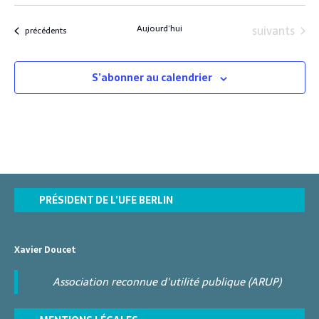
S
e
é
Évènements
Aujourd’hui
suivants
Évènements
précédents
l
e
c
S’abonner au calendrier
t
i
o
n
n
e
z
u
PRÉSIDENT DE L’UFE BERLIN
n
e
d
Xavier Doucet
a
t
Association reconnue d'utilité publique (ARUP)
e
.