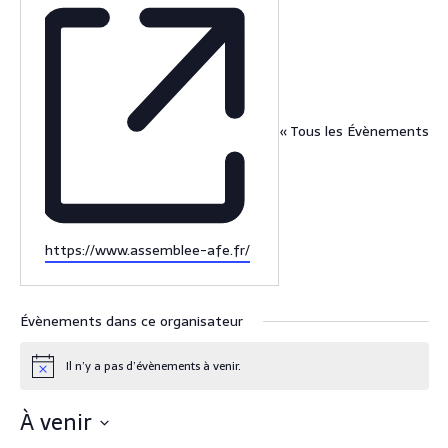
« Tous les Évènements
S
https://www.assemblee-afe.fr/
i
t
e
Évènements dans ce organisateur
w
e
Il n’y a pas d’évènements à venir.
N
b
o
t
À venir
i
c