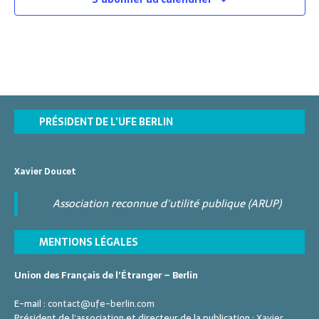
t
i
o
n
n
e
z
u
PRÉSIDENT DE L’UFE BERLIN
n
e
d
Xavier Doucet
a
t
Association reconnue d'utilité publique (ARUP)
e
.
MENTIONS LÉGALES
Union des Français de l’Étranger – Berlin
E-mail :
contact@ufe-berlin.com
Président de l’association et directeur de la publication :
Xavier