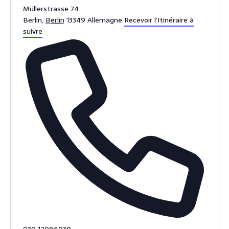
Müllerstrasse 74
Berlin
,
Berlin
13349
Allemagne
Recevoir l’Itinéraire à
suivre
T
030 12086030