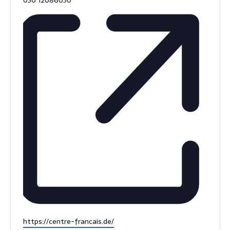
é
l
é
p
h
o
n
e
S
https://centre-francais.de/