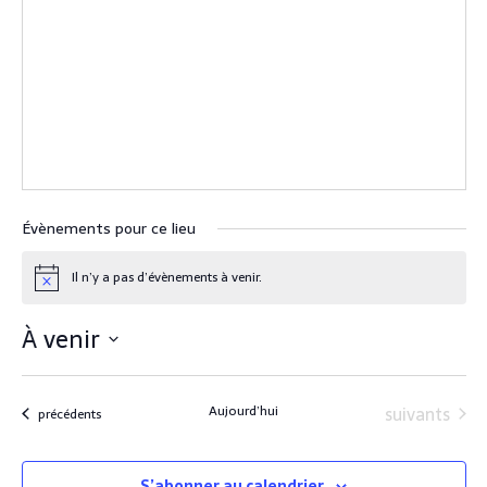
i
t
e
w
e
b
Évènements pour ce lieu
Il n’y a pas d’évènements à venir.
N
o
t
À venir
i
c
S
e
é
Évènements
Aujourd’hui
suivants
Évènements
précédents
l
e
c
S’abonner au calendrier