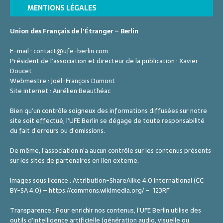
u
MENTIONS LÉGALES
e
s
Union des Français de l’Étranger – Berlin
É
E-mail :
contact@ufe-berlin.com
v
Président de l’association et directeur de la publication :
Xavier
Doucet
è
Webmestre :
Joël-François Dumont
n
Site internet :
Aurélien Beauthéac
e
Bien qu’un contrôle soigneux des informations diffusées sur notre
m
site soit effectué, l’UFE Berlin se dégage de toute responsabilité
du fait d’erreurs ou d’omissions.
e
n
De même, l’association n’a aucun contrôle sur les contenus présents
sur les sites de partenaires en lien externe.
t
Images sous licence : Attribution-ShareAlike 4.0 International (CC
s
BY-SA 4.0) – https://commons.wikimedia.org/ – 123RF
Transparence : Pour enrichir nos contenus, l’UFE Berlin utilise des
outils d’intelligence artificielle (génération audio, visuelle ou