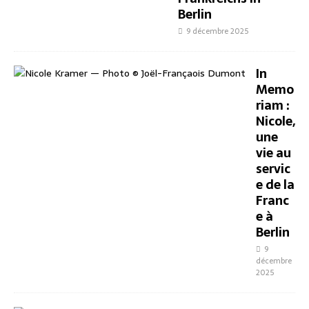
Berlin
9 décembre 2025
In
Memo
riam :
Nicole,
une
vie au
servic
e de la
Franc
e à
Berlin
9
décembre
2025