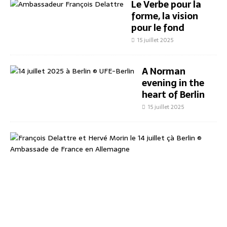
Le Verbe pour la
forme, la vision
pour le fond
15 juillet 2025
A Norman
evening in the
heart of Berlin
15 juillet 2025
E
i
n
n
o
r
m
a