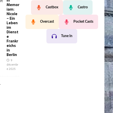
In
Memor
Castbox
Castro
iam:
Nicole
– Ein
Overcast
Pocket Casts
Leben
im
Dienst
e
Tune In
Frankr
eichs
in
Berlin
9
décembr
e 2025
I
n
M
e
m
o
r