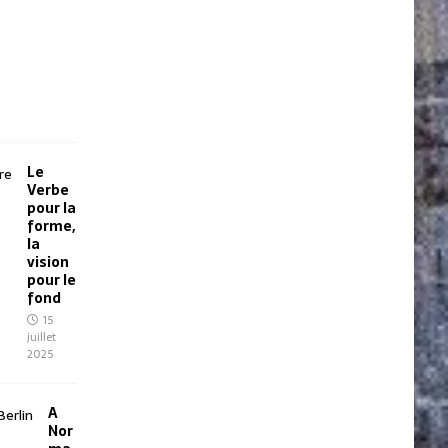
b
r
e
2
0
2
5
Le
Verbe
pour la
forme,
la
vision
pour le
fond
15
juillet
2025
A
Nor