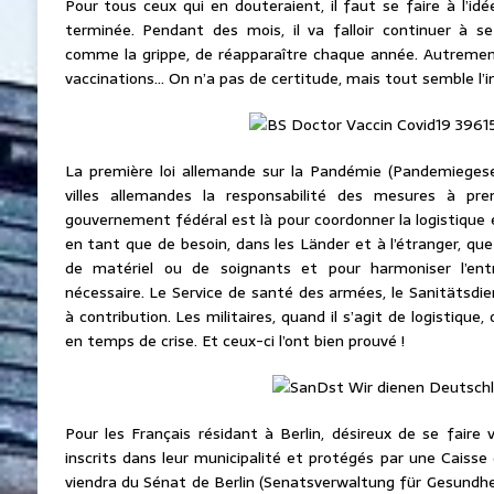
Pour tous ceux qui en douteraient, il faut se faire à l’i
terminée. Pendant des mois, il va falloir continuer à se
comme la grippe, de réapparaître chaque année. Autrement 
vaccinations… On n’a pas de certitude, mais tout semble l’in
La première loi allemande sur la Pandémie (Pandemieges
villes allemandes la responsabilité des mesures à p
gouvernement fédéral est là pour coordonner la logistique e
en tant que de besoin, dans les Länder et à l’étranger, que
de matériel ou de soignants et pour harmoniser l’entr
nécessaire. Le Service de santé des armées, le Sanitätsdi
à contribution. Les militaires, quand il s’agit de logistique,
en temps de crise. Et ceux-ci l’ont bien prouvé !
Pour les Français résidant à Berlin, désireux de se faire v
inscrits dans leur municipalité et protégés par une Caisse d
viendra du Sénat de Berlin (Senatsverwaltung für Gesundhei