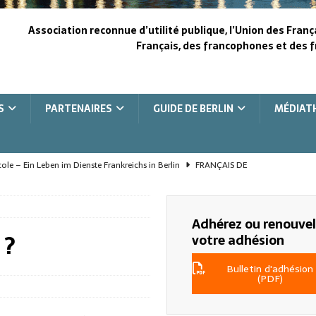
Association reconnue d’utilité publique, l’Union des Franç
Français, des francophones et des f
S
PARTENAIRES
GUIDE DE BERLIN
MÉDIAT
le – Ein Leben im Dienste Frankreichs in Berlin
FRANÇAIS DE
le, une vie au service de la France à Berlin
FRANÇAIS DE L'ÉTRANGER
Adhérez ou renouve
 ?
e, la vision pour le fond
COOPÉRATION FRANCO-ALLEMANDE
votre adhésion
the heart of Berlin
COOPÉRATION FRANCO-ALLEMANDE
Bulletin d'adhésion
(PDF)
bend im Herzen Berlins
COOPÉRATION FRANCO-ALLEMANDE
UFE Berlin
UFE - BERLIN