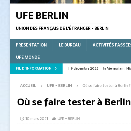
UFE BERLIN
UNION DES FRANÇAIS DE L'ÉTRANGER - BERLIN
PRESENTATION
LE BUREAU
ACTIVITÉS PASSÉE
UFE MONDE
FIL D'INFORMATION
[ 9 décembre 2025 ]
In Memoriam: Nico
L'ÉTRANGER
ACCUEIL
UFE - BERLIN
Où se faire tester à Berlin ?
[ 9 décembre 2025 ]
In Memoriam : Nico
Où se faire tester à Berlin
[ 15 juillet 2025 ]
Le Verbe pour la form
[ 15 juillet 2025 ]
A Norman evening in 
[ 15 juillet 2025 ]
Ein normannischer A
10 mars 2021
UFE - BERLIN
[ 30 décembre 2021 ]
Vœux 2022 de l’