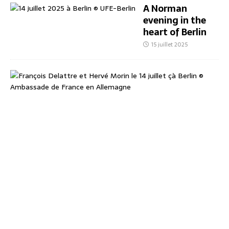
A Norman
evening in the
heart of Berlin
15 juillet 2025
E
i
n
n
o
r
m
a
n
n
i
s
c
h