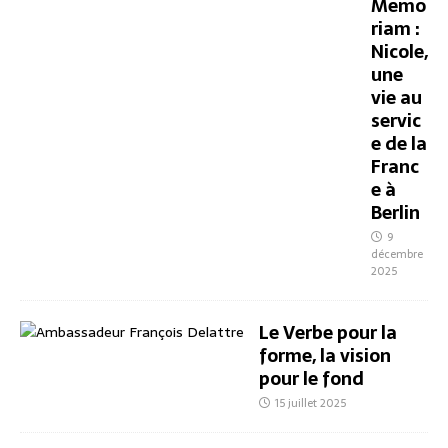
Memo
riam :
Nicole,
une
vie au
servic
e de la
Franc
e à
Berlin
9
décembre
2025
Le Verbe pour la
forme, la vision
pour le fond
15 juillet 2025