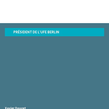
t
e
.
PRÉSIDENT DE L’UFE BERLIN
Xavier Doucet