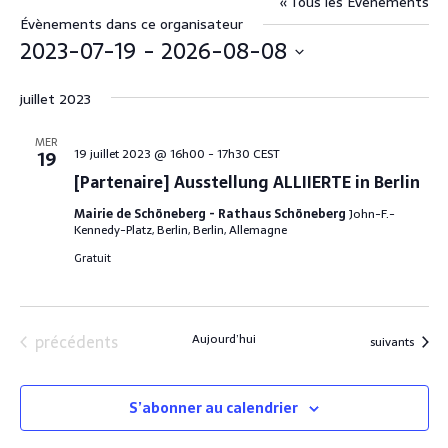
« Tous les Évènements
Évènements dans ce organisateur
2023-07-19
 - 
2026-08-08
S
juillet 2023
é
l
e
MER
19 juillet 2023 @ 16h00
-
17h30
CEST
19
c
[Partenaire] Ausstellung ALLIIERTE in Berlin
t
i
Mairie de Schöneberg - Rathaus Schöneberg
John-F.-
Kennedy-Platz, Berlin, Berlin, Allemagne
o
n
Gratuit
n
e
z
Évènements
précédents
Aujourd’hui
u
Évènements
suivants
n
e
d
S’abonner au calendrier
a