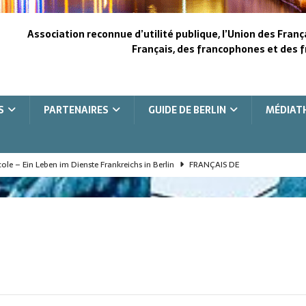
Association reconnue d’utilité publique, l’Union des Franç
Français, des francophones et des f
S
PARTENAIRES
GUIDE DE BERLIN
MÉDIAT
le – Ein Leben im Dienste Frankreichs in Berlin
FRANÇAIS DE
le, une vie au service de la France à Berlin
FRANÇAIS DE L'ÉTRANGER
e, la vision pour le fond
COOPÉRATION FRANCO-ALLEMANDE
the heart of Berlin
COOPÉRATION FRANCO-ALLEMANDE
bend im Herzen Berlins
COOPÉRATION FRANCO-ALLEMANDE
UFE Berlin
UFE - BERLIN