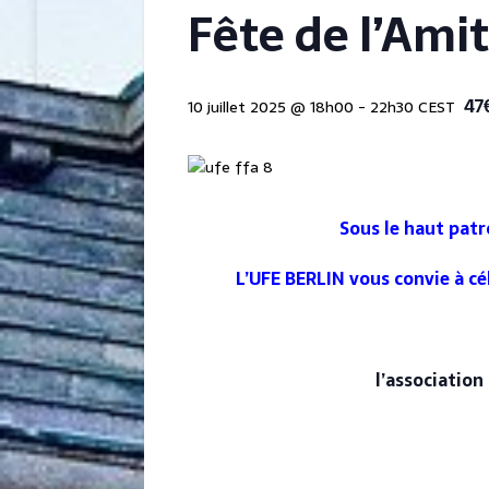
Fête de l’Ami
47
10 juillet 2025 @ 18h00
-
22h30
CEST
Sous le haut pat
L’UFE BERLIN vous convie à cé
l’association