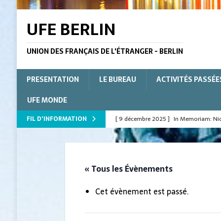
UFE BERLIN
UNION DES FRANÇAIS DE L'ÉTRANGER - BERLIN
PRESENTATION
LE BUREAU
ACTIVITÉS PASSÉE
UFE MONDE
FIL D'INFORMATION
[ 9 décembre 2025 ]
In Memoriam: Nico
L'ÉTRANGER
[ 9 décembre 2025 ]
In Memoriam : Nico
« Tous les Évènements
[ 15 juillet 2025 ]
Le Verbe pour la form
[ 15 juillet 2025 ]
A Norman evening in 
Cet évènement est passé.
[ 15 juillet 2025 ]
Ein normannischer A
[ 30 décembre 2021 ]
Vœux 2022 de l’