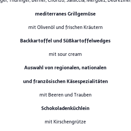
er, Thüringer, Berner, Chorizo, Salsiccia, Merguez, Debreziner
mediterranes Grillgemüse
mit Olivenöl und frischen Kräutern
Backkartoffel und Süßkartoffelwedges
mit sour cream
Auswahl von regionalen, nationalen
und französischen Käsespezialitäten
mit Beeren und Trauben
Schokoladenküchlein
mit Kirschengrütze