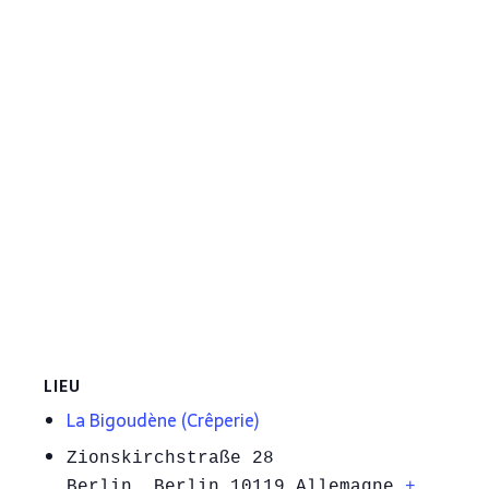
LIEU
La Bigoudène (Crêperie)
Zionskirchstraße 28
Berlin
,
Berlin
10119
Allemagne
+