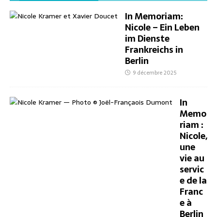
In Memoriam:
Nicole – Ein Leben
im Dienste
Frankreichs in
Berlin
9 décembre 2025
In
Memo
riam :
Nicole,
une
vie au
servic
e de la
Franc
e à
Berlin