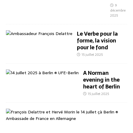
9
décembre
2025
Le Verbe pour la
forme, la vision
pour le fond
15 juillet 2025
A Norman
evening in the
heart of Berlin
15 juillet 2025
E
i
n
n