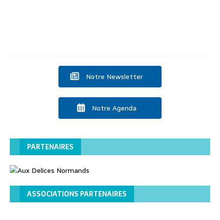
t
2
0
2
5
Notre Newsletter
Notre Agenda
PARTENAIRES
ASSOCIATIONS PARTENAIRES