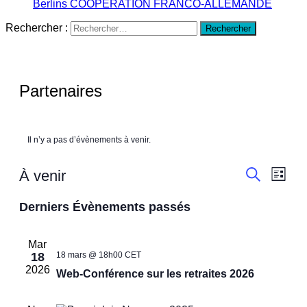
Berlins
COOPÉRATION FRANCO-ALLEMANDE
Rechercher :
Partenaires
Il n’y a pas d’évènements à venir.
Recherc
Navi
À venir
Liste
de
et
Recherche
Sélectionnez
vues
une
Derniers Évènements passés
navigati
Évè
date.
de
Mar
vues
18
18 mars @ 18h00
CET
Évèneme
2026
Web-Conférence sur les retraites 2026