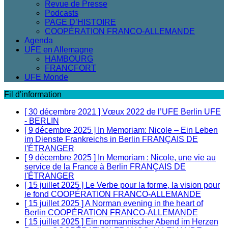
Revue de Presse
Podcasts
PAGE D’HISTOIRE
COOPÉRATION FRANCO-ALLEMANDE
Agenda
UFE en Allemagne
HAMBOURG
FRANCFORT
UFE Monde
Fil d'information
[ 30 décembre 2021 ]
Vœux 2022 de l’UFE Berlin
UFE
- BERLIN
[ 9 décembre 2025 ]
In Memoriam: Nicole – Ein Leben
im Dienste Frankreichs in Berlin
FRANÇAIS DE
l'ÉTRANGER
[ 9 décembre 2025 ]
In Memoriam : Nicole, une vie au
service de la France à Berlin
FRANÇAIS DE
l'ÉTRANGER
[ 15 juillet 2025 ]
Le Verbe pour la forme, la vision pour
le fond
COOPÉRATION FRANCO-ALLEMANDE
[ 15 juillet 2025 ]
A Norman evening in the heart of
Berlin
COOPÉRATION FRANCO-ALLEMANDE
[ 15 juillet 2025 ]
Ein normannischer Abend im Herzen