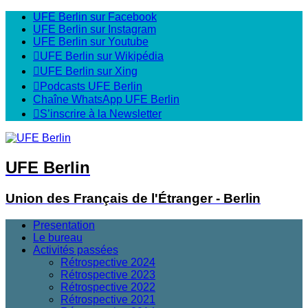
UFE Berlin sur Facebook
UFE Berlin sur Instagram
UFE Berlin sur Youtube
UFE Berlin sur Wikipédia
UFE Berlin sur Xing
Podcasts UFE Berlin
Chaîne WhatsApp UFE Berlin
S’inscrire à la Newsletter
UFE Berlin
Union des Français de l'Étranger - Berlin
Presentation
Le bureau
Activités passées
Rétrospective 2024
Rétrospective 2023
Rétrospective 2022
Rétrospective 2021