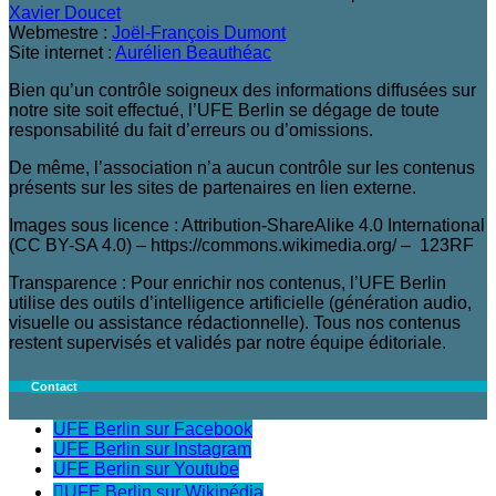
Xavier Doucet
Webmestre :
Joël-François Dumont
Site internet :
Aurélien Beauthéac
Bien qu’un contrôle soigneux des informations diffusées sur
notre site soit effectué, l’UFE Berlin se dégage de toute
responsabilité du fait d’erreurs ou d’omissions.
De même, l’association n’a aucun contrôle sur les contenus
présents sur les sites de partenaires en lien externe.
Images sous licence : Attribution-ShareAlike 4.0 International
(CC BY-SA 4.0) – https://commons.wikimedia.org/ – 123RF
Transparence : Pour enrichir nos contenus, l’UFE Berlin
utilise des outils d’intelligence artificielle (génération audio,
visuelle ou assistance rédactionnelle). Tous nos contenus
restent supervisés et validés par notre équipe éditoriale.
Contact
UFE Berlin sur Facebook
UFE Berlin sur Instagram
UFE Berlin sur Youtube
UFE Berlin sur Wikipédia