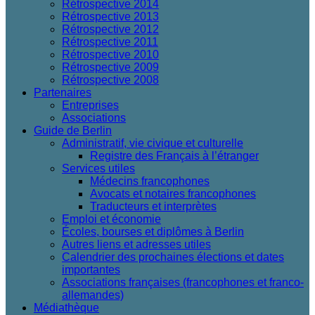
Rétrospective 2014
Rétrospective 2013
Rétrospective 2012
Rétrospective 2011
Rétrospective 2010
Rétrospective 2009
Rétrospective 2008
Partenaires
Entreprises
Associations
Guide de Berlin
Administratif, vie civique et culturelle
Registre des Français à l’étranger
Services utiles
Médecins francophones
Avocats et notaires francophones
Traducteurs et interprètes
Emploi et économie
Écoles, bourses et diplômes à Berlin
Autres liens et adresses utiles
Calendrier des prochaines élections et dates
importantes
Associations françaises (francophones et franco-
allemandes)
Médiathèque