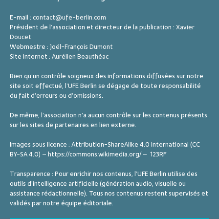
0
0
1
0
3
2
5
2
2
,
2
,
0
,
E-mail :
contact@ufe-berlin.com
4
4
2
4
2
2
2
Président de l’association et directeur de la publication :
Xavier
Doucet
0
0
4
0
Webmestre :
Joël-François Dumont
2
2
2
Site internet :
Aurélien Beauthéac
4
4
4
Bien qu’un contrôle soigneux des informations diffusées sur notre
site soit effectué, l’UFE Berlin se dégage de toute responsabilité
du fait d’erreurs ou d’omissions.
De même, l’association n’a aucun contrôle sur les contenus présents
sur les sites de partenaires en lien externe.
Images sous licence : Attribution-ShareAlike 4.0 International (CC
BY-SA 4.0) – https://commons.wikimedia.org/ – 123RF
Transparence : Pour enrichir nos contenus, l’UFE Berlin utilise des
outils d’intelligence artificielle (génération audio, visuelle ou
assistance rédactionnelle). Tous nos contenus restent supervisés et
validés par notre équipe éditoriale.