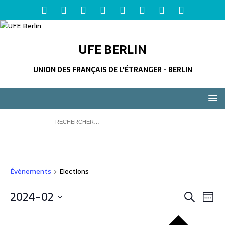
UFE BERLIN
UNION DES FRANÇAIS DE L'ÉTRANGER - BERLIN
Évènements
Elections
R
2024-02
N
R
S
a
e
e
S
e
S
v
é
c