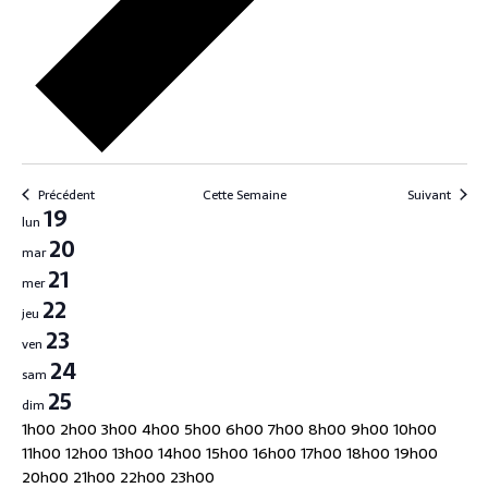
Précédent
Cette Semaine
Suivant
S
19
lun
e
20
mar
21
m
mer
22
a
jeu
23
i
ven
24
sam
n
25
dim
e
0
1h00
2h00
3h00
4h00
5h00
6h00
7h00
8h00
9h00
10h00
d
h
11h00
12h00
13h00
14h00
15h00
16h00
17h00
18h00
19h00
0
0
20h00
21h00
22h00
23h00