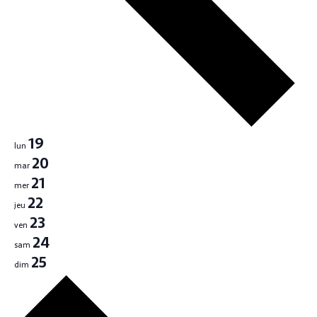
e
t
m
i
e
o
n
n
t
d
e
19
v
lun
20
u
mar
21
e
mer
22
jeu
s
23
ven
É
24
sam
v
25
dim
è
S
e
n
m