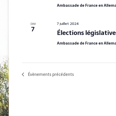
è
c
Ambassade de France en Alle
n
l
e
é
.
m
7 juillet 2024
DIM
7
e
Élections législativ
n
Ambassade de France en Alle
t
s
Évènements
précédents