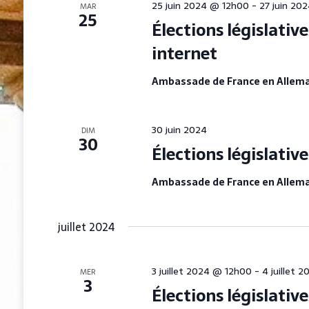
g
25 juin 2024 @ 12h00
-
27 juin 20
d
MAR
h
25
a
Élections législativ
a
e
t
r
t
internet
e
É
.
i
v
Ambassade de France en Alle
è
o
n
n
e
30 juin 2024
DIM
d
m
30
Élections législativ
e
e
n
v
t
Ambassade de France en Alle
s
u
p
e
juillet 2024
a
s
r
m
É
3 juillet 2024 @ 12h00
-
4 juillet 
o
MER
3
v
t
Élections législativ
-