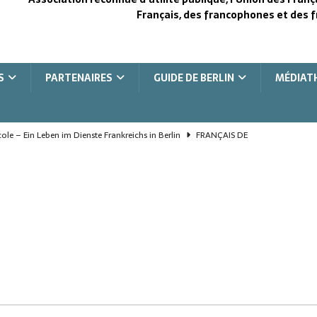
Français, des francophones et des f
S
PARTENAIRES
GUIDE DE BERLIN
MÉDIAT
le – Ein Leben im Dienste Frankreichs in Berlin
FRANÇAIS DE
le, une vie au service de la France à Berlin
FRANÇAIS DE L'ÉTRANGER
e, la vision pour le fond
COOPÉRATION FRANCO-ALLEMANDE
the heart of Berlin
COOPÉRATION FRANCO-ALLEMANDE
bend im Herzen Berlins
COOPÉRATION FRANCO-ALLEMANDE
UFE Berlin
UFE - BERLIN