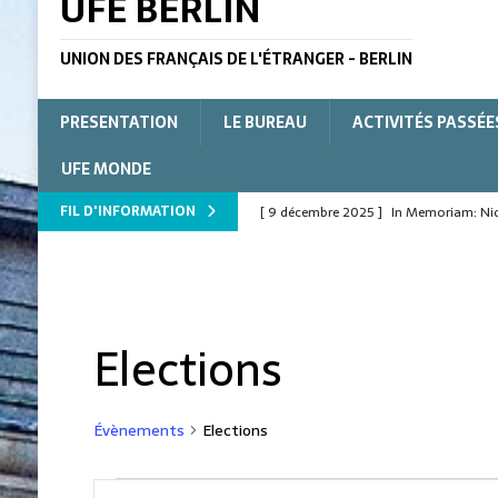
UFE BERLIN
UNION DES FRANÇAIS DE L'ÉTRANGER - BERLIN
PRESENTATION
LE BUREAU
ACTIVITÉS PASSÉE
UFE MONDE
FIL D'INFORMATION
[ 9 décembre 2025 ]
In Memoriam: Nico
L'ÉTRANGER
[ 9 décembre 2025 ]
In Memoriam : Nico
[ 15 juillet 2025 ]
Le Verbe pour la form
Elections
[ 15 juillet 2025 ]
A Norman evening in 
[ 15 juillet 2025 ]
Ein normannischer A
Évènements
Elections
[ 30 décembre 2021 ]
Vœux 2022 de l’
R