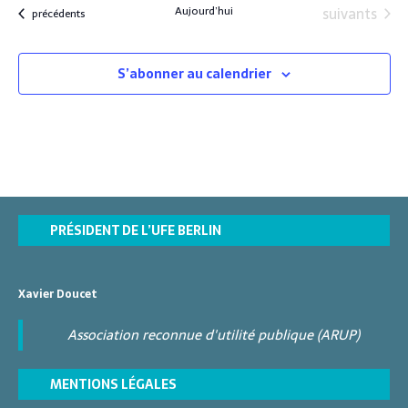
P
Évènements
Aujourd’hui
suivants
Évènements
précédents
n
a
h
e
t
o
m
S’abonner au calendrier
i
e
t
o
n
o
n
t
V
d
i
e
e
v
w
PRÉSIDENT DE L’UFE BERLIN
u
e
Xavier Doucet
s
É
Association reconnue d'utilité publique (ARUP)
v
MENTIONS LÉGALES
è