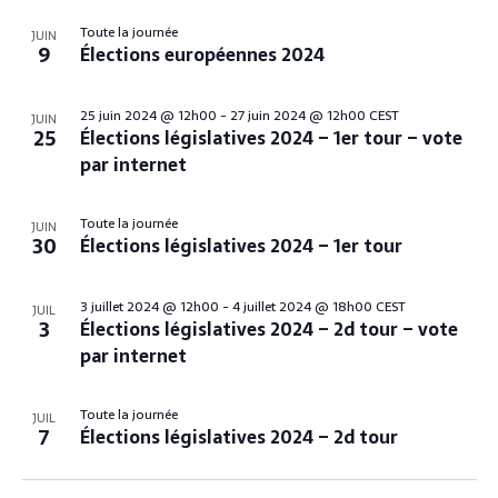
a
e
e
S
h
L
v
é
Toute la journée
c
c
JUIN
o
9
Élections européennes 2024
i
l
i
h
h
t
e
g
s
e
o
c
e
a
25 juin 2024 @ 12h00
-
27 juin 2024 @ 12h00
CEST
JUIN
r
t
t
25
Élections législatives 2024 – 1er tour – vote
r
t
c
i
o
par internet
i
c
o
h
f
o
n
e
h
Toute la journée
n
e
JUIN
n
30
Élections législatives 2024 – 1er tour
e
e
d
v
z
e
e
e
l
3 juillet 2024 @ 12h00
-
4 juillet 2024 @ 18h00
CEST
JUIL
t
v
a
3
Élections législatives 2024 – 2d tour – vote
n
u
n
d
par internet
t
a
e
a
t
s
s
Toute la journée
v
JUIL
e
É
i
7
Élections législatives 2024 – 2d tour
i
v
n
g
è