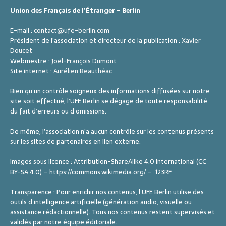
n
Union des Français de l’Étranger – Berlin
e
E-mail :
contact@ufe-berlin.com
m
Président de l’association et directeur de la publication :
Xavier
e
Doucet
Webmestre :
Joël-François Dumont
n
Site internet :
Aurélien Beauthéac
t
Bien qu’un contrôle soigneux des informations diffusées sur notre
s
site soit effectué, l’UFE Berlin se dégage de toute responsabilité
du fait d’erreurs ou d’omissions.
De même, l’association n’a aucun contrôle sur les contenus présents
sur les sites de partenaires en lien externe.
Images sous licence : Attribution-ShareAlike 4.0 International (CC
BY-SA 4.0) – https://commons.wikimedia.org/ – 123RF
Transparence : Pour enrichir nos contenus, l’UFE Berlin utilise des
outils d’intelligence artificielle (génération audio, visuelle ou
assistance rédactionnelle). Tous nos contenus restent supervisés et
validés par notre équipe éditoriale.